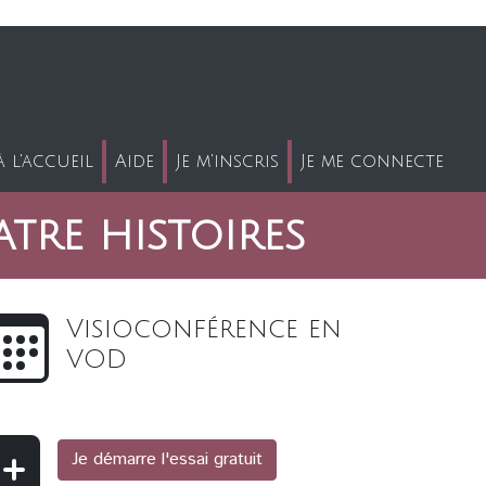
 l'accueil
Aide
Je m'inscris
Je me connecte
atre histoires
Visioconférence en
VOD
Je démarre l'essai gratuit