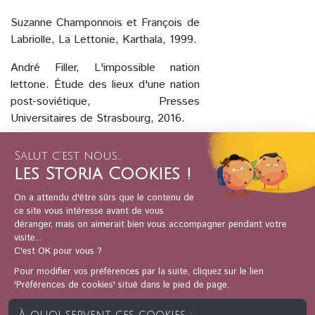
Suzanne Champonnois et François de
Labriolle, La Lettonie, Karthala, 1999.
André Filler, L'impossible nation
lettone. Étude des lieux d'une nation
post-soviétique, Presses
Universitaires de Strasbourg, 2016.
Oswalds Zebris, À l'ombre de la
Butte-aux-Coqs, Agullo, Villenave-
d'Ornon, 2020.
Jean-Paul Kauffmann, Courlande,
Fayard, 2009.
Retour
Je démarre l'essai gratuit