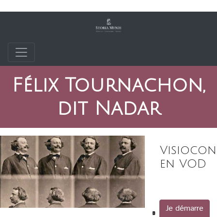
Félix Tournachon,
dit Nadar
Visiocon
en VOD
Je démarre