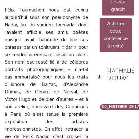
l'essai
gratuit
Félix Tournachon nous est connu
aujourd’hui sous son pseudonyme de
Acheter
Nadar, tiré du surnom Tournadar dont
cette
l’avaient affublé ses amis poètes
conférence
puisqu’il avait l’habitude de finir ses
à l’unité
phrases par un tonitruant « dar » pour
se rendre intéressant disait-on alors.
Son nom est resté lié à de célèbres
portraits photographiques – n’a-t-il
Nathalie
pas immortalisé pour nous les traits
Douay
d’Honoré de Balzac, d’Alexandre
Dumas, de Gérard de Nerval, de
Victor Hugo et de bien d’autres – et à
son atelier, boulevard des Capucines
02_HISTOIRE DE L
à Paris où s’est tenue la première
exposition des artistes
impressionnistes. En effet, retracer la
vie de Félix Nadar, c’est croiser la