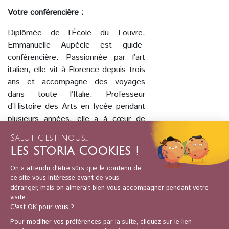
Votre conférencière :
Diplômée de l’École du Louvre,
Emmanuelle Aupècle est guide-
conférencière. Passionnée par l’art
italien, elle vit à Florence depuis trois
ans et accompagne des voyages
dans toute l’Italie. Professeur
d’Histoire des Arts en lycée pendant
plusieurs années, elle a à cœur de
rendre les œuvres d’art accessibles
au plus grand nombre.
Cette conférence est incluse dans le
coffret de 25 visioconférences
Les
temps des cathédrales
.