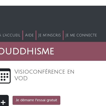
 l'accueil
Aide
Je m'inscris
Je me connecte
bouddhisme
Visioconférence en
VOD
Je démarre l'essai gratuit