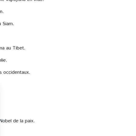
n.
u Siam.
ma au Tibet.
lie.
s occidentaux.
Nobel de la paix.