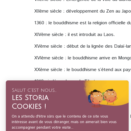
XIIème siècle : développement du Zen au Japo
1360 : le bouddhisme est la religion officielle d
XIVème siècle : il est introduit au Laos.
XVème siècle : début de la lignée des Dalaï-la
XVIème siècle : le bouddhisme arrive en Mongo
XXème siècle : le bouddhisme s’étend aux pay
1912 : indépendance du Tibet.
15 août 1947 : indépendance de l’Inde.
1950 : invasion chinoise au Tibet.
1989 : le quatorzième Dalaï-lama reçoit le prix 