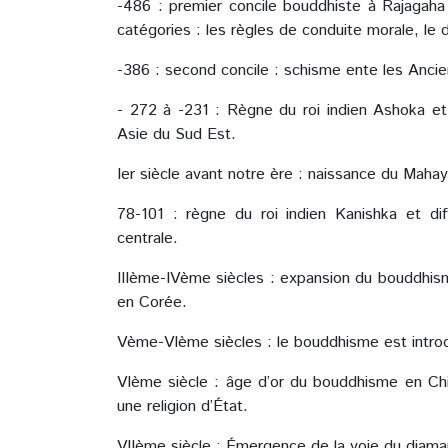
-486 : premier concile bouddhiste à Rajagaha 
catégories : les règles de conduite morale, le
-386 : second concile : schisme ente les Anci
- 272 à -231 : Règne du roi indien Ashoka e
Asie du Sud Est.
Ier siècle avant notre ère : naissance du Maha
78-101 : règne du roi indien Kanishka et d
centrale.
IIIème-IVème siècles : expansion du bouddhism
en Corée.
Vème-VIème siècles : le bouddhisme est introd
VIème siècle : âge d’or du bouddhisme en Chin
une religion d’État.
VIIème siècle : Émergence de la voie du diama