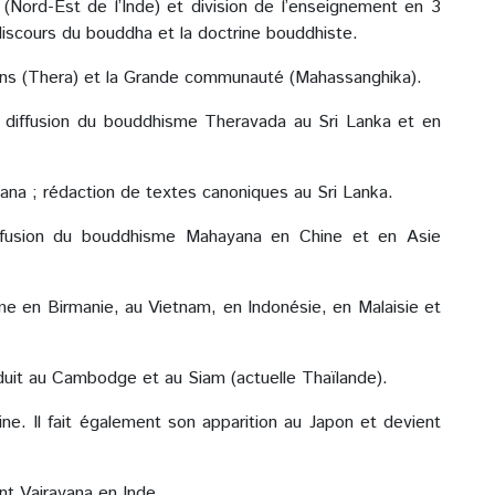
(Nord-Est de l’Inde) et division de l’enseignement en 3
 discours du bouddha et la doctrine bouddhiste.
ens (Thera) et la Grande communauté (Mahassanghika).
t diffusion du bouddhisme Theravada au Sri Lanka et en
yana ; rédaction de textes canoniques au Sri Lanka.
iffusion du bouddhisme Mahayana en Chine et en Asie
e en Birmanie, au Vietnam, en Indonésie, en Malaisie et
uit au Cambodge et au Siam (actuelle Thaïlande).
e. Il fait également son apparition au Japon et devient
nt Vajrayana en Inde.