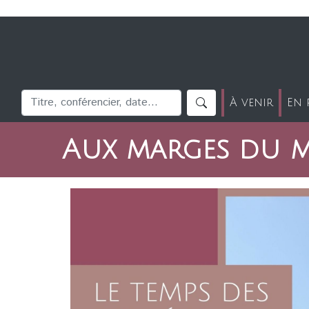
À venir
En 
Aux marges du mo