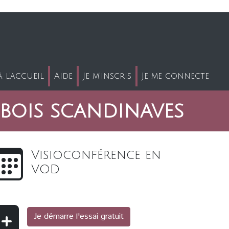
 l'accueil
Aide
Je m'inscris
Je me connecte
 bois scandinaves
Visioconférence en
VOD
Je démarre l'essai gratuit