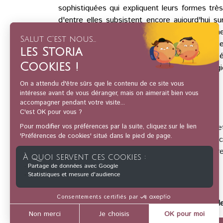
sophistiquées qui expliquent leurs formes trè
d'entre elles subsistent encore aujourd'hui s
églises comme celles de Borgund ou d’Urnes i
Norvège et des traditions artistiques plus anci
communautaires et symboles culturels, les é
centrale dans le patrimoine et l’identité norvég
Votre conférencier :
Après une formation universitaire en histoire
l'activité de guide-conférencier. À ce titre, i
ans avec l'ambition de faire découvrir l'histoi
visités.
Cette conférence est incluse dans le coffret 