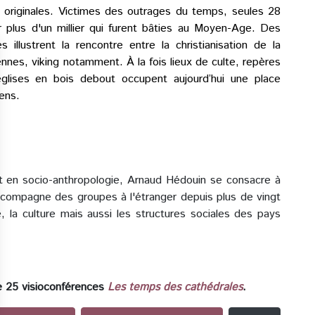
s originales. Victimes des outrages du temps, seules 28
ur plus d'un millier qui furent bâties au Moyen-Age. Des
llustrent la rencontre entre la christianisation de la
ennes, viking notamment. À la fois lieux de culte, repères
glises en bois debout occupent aujourd’hui une place
iens.
 et en socio-anthropologie, Arnaud Hédouin se consacre à
l accompagne des groupes à l'étranger depuis plus de vingt
re, la culture mais aussi les structures sociales des pays
de 25 visioconférences
Les temps des cathédrales
.