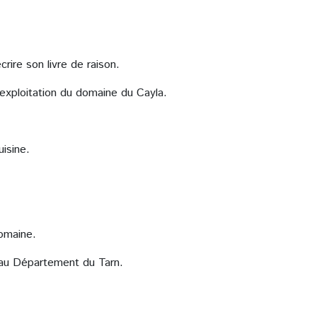
ire son livre de raison.
’exploitation du domaine du Cayla.
uisine.
domaine.
 au Département du Tarn.