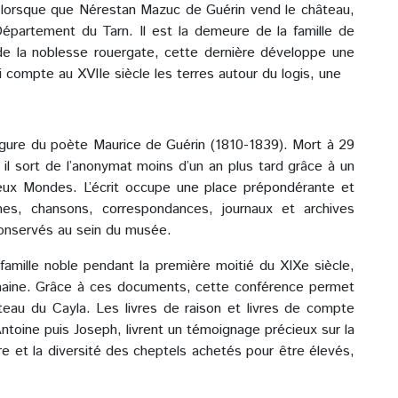
lorsque que Nérestan Mazuc de Guérin vend le château,
épartement du Tarn. Il est la demeure de la famille de
 de la noblesse rouergate, cette dernière développe une
qui compte au XVIIe siècle les terres autour du logis, une
figure du poète Maurice de Guérin (1810-1839). Mort à 29
il sort de l’anonymat moins d’un an plus tard grâce à un
ux Mondes. L’écrit occupe une place prépondérante et
mes, chansons, correspondances, journaux et archives
conservés au sein du musée.
famille noble pendant la première moitié du XIXe siècle,
omaine. Grâce à ces documents, cette conférence permet
teau du Cayla. Les livres de raison et livres de compte
ntoine puis Joseph, livrent un témoignage précieux sur la
bre et la diversité des cheptels achetés pour être élevés,