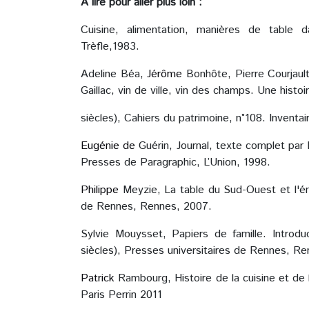
À lire pour aller plus loin :
Cuisine, alimentation, manières de table 
Trèfle,1983.
Adeline Béa,
Jérôme
Bonhôte, Pierre Courjaul
Gaillac, vin de ville, vin des champs. Une hist
siècles), Cahiers du patrimoine, n°108. Inventa
Eugénie de
Guérin, Journal, texte complet pa
Presses de Paragraphic, L’Union, 1998.
Philippe
Meyzie, La table du Sud-Ouest et l'ém
de Rennes, Rennes, 2007.
Sylvie Mouysset, Papiers de famille. Introdu
siècles), Presses universitaires de Rennes, R
Patrick
Rambourg, Histoire de la cuisine et de
Paris Perrin 2011