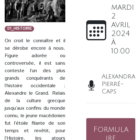
mardi
2
avril
01_HISTOIRE
2024
On croit le connaître et il
à
se dérobe encore à nous.
10:00
Figure adorée ou
controversée, il est sans
conteste l’un des plus
Alexandra
grands conquérants de
Pierré-
l’histoire occidentale :
Caps
Alexandre le Grand. Relais
de la culture grecque
jusqu’aux confins du monde
connu, le jeune macédonien
fut l’étoile filante de son
Formula
temps et revêtit, pour
ire
l’Histoire, les atours