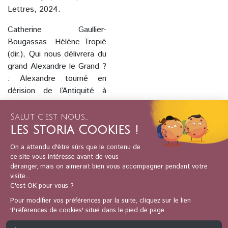
Lettres, 2024.
Catherine Gaullier-
Bougassas –Hélène Tropié
(dir.), Qui nous délivrera du
grand Alexandre le Grand ?
: Alexandre tourné en
dérision de l’Antiquité à
l’époque moderne ?,
Turnhout, Brepols, 2022.
Claude Mossé, Alexandre :
la destinée d’un mythe,
Paris, Payot, 2001.
Édouard Will, Claude
Mossé, Paul Goukowski,
Le monde grec et l’Orient,
t. II – Le IVe siècle et