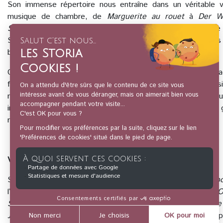
Son immense répertoire nous entraîne dans un véritable vo
musique de chambre, de
Marguerite au rouet
à
Der W
Symphonie Inachevée
, Schubert déploie un langage d’une 
Ses mélodies semblent parfois improvisées, naturelles, mais 
bouleversante.
Cette conférence invite à découvrir un compositeur jeune, fra
flamme créatrice exceptionnelle. À travers l’écoute de plu
nous suivrons l’émergence d’un style nouveau, où la musiqu
intérieurs. Schubert apparaît alors comme l’un des premier
musical.
Votre conférencière :
Sophie Gaillot Miczka, diplômée de musicologie de
Sorbo
l’
Opéra
de Lyon,
l’
Auditorium Maurice Ravel
de Lyon, l’
O
Strasbourg
, L’
Orchestre des Pays de Savoie
, l’
Orchestre
Journée de Nantes
, et l’émission
Secrets d’Histoire
de Stép