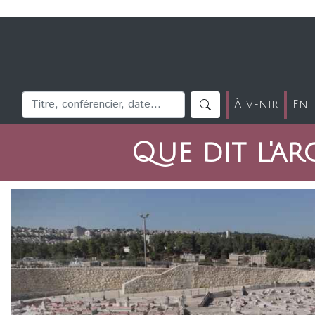
À venir
En 
Que dit l'ar