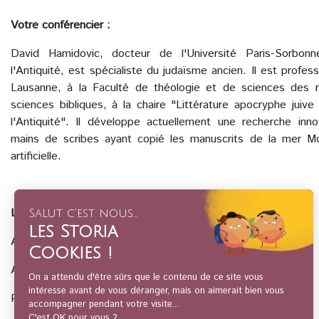
Votre conférencier :
David Hamidovic, docteur de l'Université Paris-Sorbon
l'Antiquité, est spécialiste du judaïsme ancien. Il est profess
Lausanne, à la Faculté de théologie et de sciences des re
sciences bibliques, à la chaire "Littérature apocryphe juive
l'Antiquité". Il développe actuellement une recherche innov
mains de scribes ayant copié les manuscrits de la mer Mort
artificielle.
Les dates à retenir :
Age du Bronze : 3500-1150 av. J.-C.
Age du Fer I-II: 1150-586 av. J.-C.
Période babylonienne 586-538 av. J.-C.