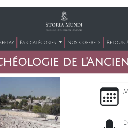
replay
Par catégories
Nos coffrets
Retour à
chéologie de l'Ancie
m
D