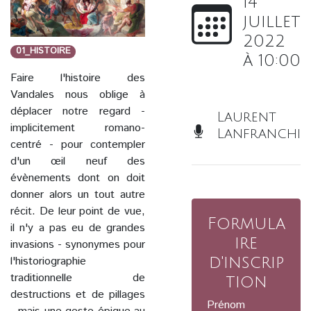
14
juillet
2022
01_HISTOIRE
à 10:00
Faire l'histoire des
Vandales nous oblige à
déplacer notre regard -
Laurent
implicitement romano-
Lanfranchi
centré - pour contempler
d'un œil neuf des
évènements dont on doit
donner alors un tout autre
récit. De leur point de vue,
Formula
il n'y a pas eu de grandes
ire
invasions - synonymes pour
d'inscrip
l'historiographie
traditionnelle de
tion
destructions et de pillages
Prénom