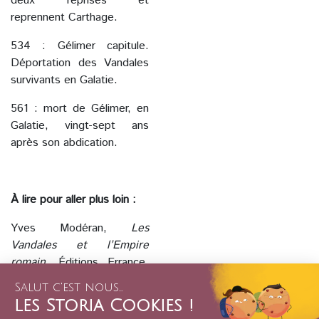
deux reprises et
reprennent Carthage.
534 : Gélimer capitule.
Déportation des Vandales
survivants en Galatie.
561 : mort de Gélimer, en
Galatie, vingt-sept ans
après son abdication.
À lire pour aller plus loin :
Yves Modéran,
Les
Vandales et l’Empire
romain
, Éditions Errance,
2014.
Hervé Inglebert,
Atlas de