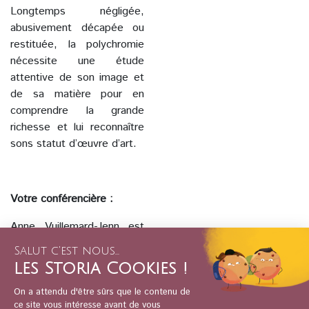
Longtemps négligée,
abusivement décapée ou
restituée, la polychromie
nécessite une étude
attentive de son image et
de sa matière pour en
comprendre la grande
richesse et lui reconnaître
sons statut d’œuvre d’art.
Votre conférencière :
Anne Vuillemard-Jenn est
docteur en histoire de l’art,
enseignante et chercheur
indépendant. Membre du
Groupe de Recherches sur