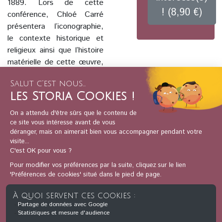
1889. Lors de cette
! (8,90 €)
conférence, Chloé Carré
présentera l’iconographie,
le contexte historique et
religieux ainsi que l’histoire
matérielle de cette œuvre,
de sa création à la
Renaissance jusqu’au
retour de l’œuvre restaurée
en janvier 2026.
Image : Marc Linnhoff
Votre conférencière :
Diplômée en histoire de
l’art à l’école du Louvre et
en histoire à la Sorbonne,