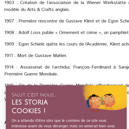
1903 : Création de l’association de la Wiener Werkstätte (
modèle du Arts & Crafts anglais.
1907 : Première rencontre de Gustave Klimt et de Egon Schi
1908 : Adolf Loos publie « Ornement et crime », un pamphlet 
1909 : Egon Schiele quitte les cours de l’Académie, Klimt ach
1911 : Mort de Gustave Mahler.
1914 : Assassinat de l’archiduc François-Ferdinand à Sar
Première Guerre Mondiale.
1918 : Fin de la Première Guerre Mondiale effondrement de
austro-hongrois. Mort de Gustave Klimt, d’Egon Schiele,
Wagner.
A lire pour aller plus loin :