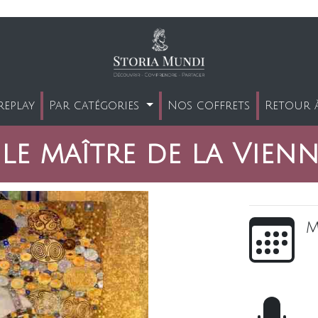
replay
Par catégories
Nos coffrets
Retour à
 le maître de la Vien
m