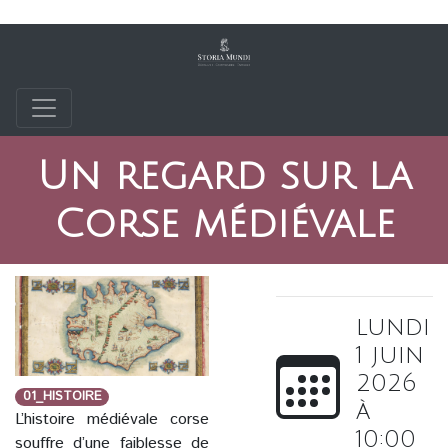
Un regard sur la
Corse médiévale
lundi
1 juin
2026
01_HISTOIRE
à
L’histoire médiévale corse
10:00
souffre d’une faiblesse de