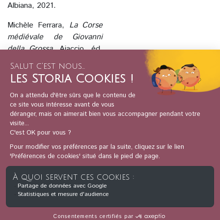
Albiana, 2021.
Michèle Ferrara,
La Corse
médiévale de Giovanni
della Grossa
, Ajaccio, éd.
Albiana, 2024.
Antoine Franzini,
La Corse
du XVe siècle. Politique et
société. 1433‑1453
,
Ajaccio, éd. A. Piazzola,
2005.
Antoine‑Marie Graziani
(introduction, traduction et
notes),
Giovanni della
Grossa. Pier’Antonio
Monteggiani. Chronique
de la Corse des origines à
1546
, Ajaccio, éd. A.