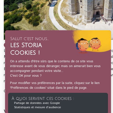
02_HISTOIRE DE L’ART
L'emplacement du Castel del Monte, s’élevant sur un piton r
Murges, la rigueur mathématique et astronomique de son pla
manifestent l'ambition symbolique qui animait l'empereur Frédéri
Bari, en Italie du Sud, au XIIIème siècle. Exemple unique 
médiévale, Castel del Monte est la fusion parfaite de l'Ant
musulman et du gothique cistercien d'Europe du Nord.
Conférence pré-enregistrée.
Votre conférencier :