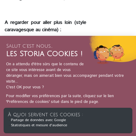
A regarder pour aller plus loin (style
caravagesque au cinéma) :
Le Décameron, Pier Paolo Pasolini,
1971.
Le Parrain, Francis Ford Coppola,
1972.
Mean Streets, Martin Scorsese,
1976.
Retour
Je démarre l'essai gratuit
Acheter cette conférence à
l’unité