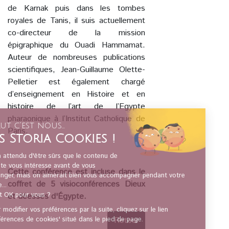
de Karnak puis dans les tombes
royales de Tanis, il suis actuellement
co-directeur de la mission
épigraphique du Ouadi Hammamat.
Auteur de nombreuses publications
scientifiques, Jean-Guillaume Olette-
Pelletier est également chargé
d’enseignement en Histoire et en
histoire de l’art de l’Egypte
pharaonique à l’Institut Catholique de
Paris.
Cette conférence est incluse dans le
coffret de 5 visioconférences
Dieux
et déesses d'Égypte
.
Retour