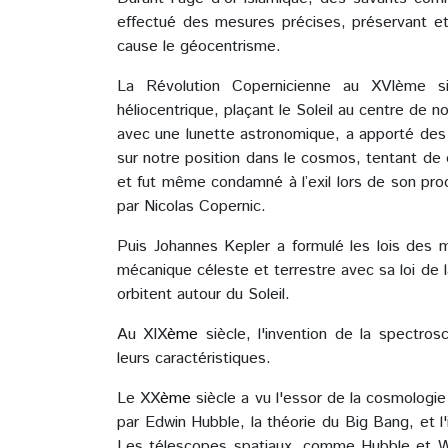
effectué des mesures précises, préservant et 
cause le géocentrisme.
La Révolution Copernicienne au XVIème si
héliocentrique, plaçant le Soleil au centre de n
avec une lunette astronomique, a apporté des
sur notre position dans le cosmos, tentant de
et fut même condamné à l’exil lors de son pro
par Nicolas Copernic.
Puis Johannes Kepler a formulé les lois des 
mécanique céleste et terrestre avec sa loi de la
orbitent autour du Soleil.
Au XIX
ème
siècle, l'invention de la spectros
leurs caractéristiques.
Le XX
ème
siècle a vu l'essor de la cosmologie
par Edwin Hubble, la théorie du Big Bang, et l'
Les télescopes spatiaux, comme Hubble et We